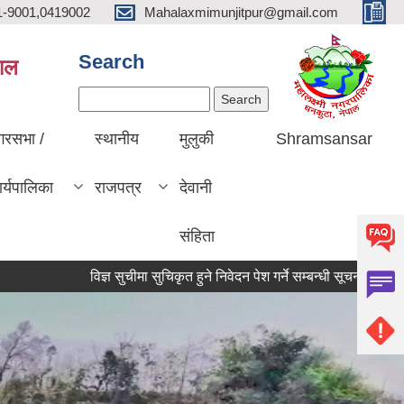
1-9001,0419002
Mahalaxmimunjitpur@gmail.com
Search
पाल
Search
गरसभा /
स्थानीय
मुलुकी
Shramsansar
र्यपालिका
राजपत्र
देवानी
संहिता
विज्ञ सुचीमा सुचिकृत हुने निवेदन पेश गर्ने सम्बन्धी सूचना।
विज्ञाप
विज्ञापन
more
मिति:
07/28/2026 - 21:02
विज्ञापन
मिति:
07/28/2026 - 20:59
विज्ञापन