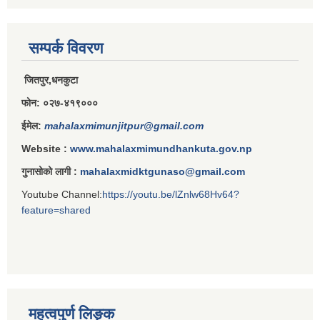
राजपत्राङ्कित निजामती कर्मचारीको निमित्त बार्षिक कार्य सम्पादन मूल्याङ्कन फारम( रा.प तृतिय श्रेणीका लागी)
सम्पर्क विवरण
जितपुर,धनकुटा
राजपत्र अनङ्कित तथा श्रेणी विहिन निजामती कर्मचारीको लागी कार्यसम्पादन फारम ।
फोन: ०२७-४१९०००
ईमेल:
mahalaxmimunjitpur@gmail.com
Website :
www.mahalaxmimundhankuta.gov.np
गुनासोको लागी :
mahalaxmidktgunaso@gmail.com
Youtube Channel:
https://youtu.be/lZnlw68Hv64?
feature=shared
महत्वपुर्ण लिङ्क