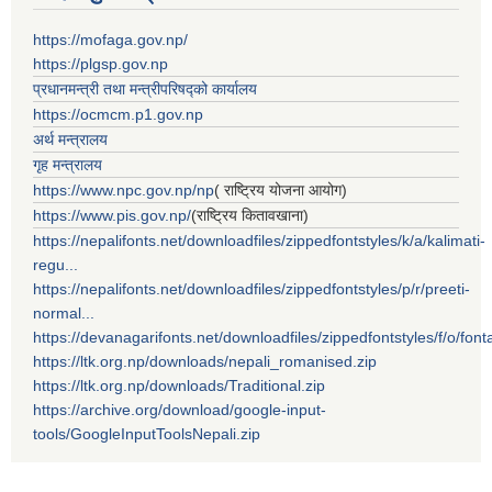
https://mofaga.gov.np/
https://plgsp.gov.np
प्रधानमन्त्री तथा मन्त्रीपरिषद्को कार्यालय
https://ocmcm.p1.gov.np
अर्थ मन्त्रालय
गृह मन्त्रालय
https://www.npc.gov.np/np
( राष्ट्रिय योजना आयोग)
https://www.pis.gov.np/
(राष्ट्रिय कितावखाना)
https://nepalifonts.net/downloadfiles/zippedfontstyles/k/a/kalimati-
regu...
https://nepalifonts.net/downloadfiles/zippedfontstyles/p/r/preeti-
normal...
https://devanagarifonts.net/downloadfiles/zippedfontstyles/f/o/font
https://ltk.org.np/downloads/nepali_romanised.zip
https://ltk.org.np/downloads/Traditional.zip
https://archive.org/download/google-input-
tools/GoogleInputToolsNepali.zip