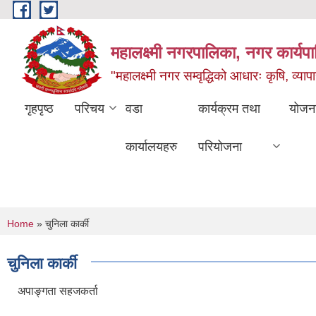
Skip to main content
महालक्ष्मी नगरपालिका, नगर कार्यप
"महालक्ष्मी नगर सम्वृद्धिको आधारः कृषि, व्यापार
गृहपृष्ठ
परिचय
वडा
कार्यक्रम तथा
योजन
कार्यालयहरु
परियोजना
You are here
Home
» चुनिला कार्की
चुनिला कार्की
अपाङ्गता सहजकर्ता