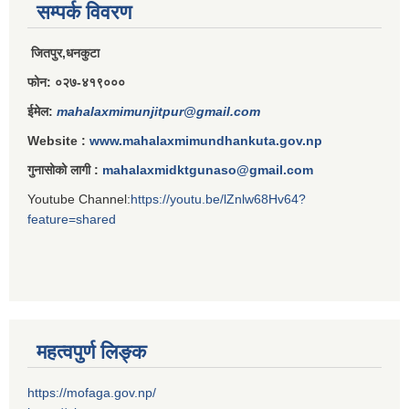
सम्पर्क विवरण
राजपत्राङ्कित निजामती कर्मचारीको निमित्त बार्षिक कार्य सम्पादन मूल्याङ्कन फारम( रा.प तृतिय श्रेणीका लागी)
जितपुर,धनकुटा
फोन: ०२७-४१९०००
ईमेल:
mahalaxmimunjitpur@gmail.com
राजपत्र अनङ्कित तथा श्रेणी विहिन निजामती कर्मचारीको लागी कार्यसम्पादन फारम ।
Website :
www.mahalaxmimundhankuta.gov.np
गुनासोको लागी :
mahalaxmidktgunaso@gmail.com
Youtube Channel:
https://youtu.be/lZnlw68Hv64?
feature=shared
महत्वपुर्ण लिङ्क
https://mofaga.gov.np/