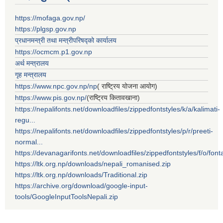
https://mofaga.gov.np/
https://plgsp.gov.np
प्रधानमन्त्री तथा मन्त्रीपरिषद्को कार्यालय
https://ocmcm.p1.gov.np
अर्थ मन्त्रालय
गृह मन्त्रालय
https://www.npc.gov.np/np
( राष्ट्रिय योजना आयोग)
https://www.pis.gov.np/
(राष्ट्रिय कितावखाना)
https://nepalifonts.net/downloadfiles/zippedfontstyles/k/a/kalimati-
regu...
https://nepalifonts.net/downloadfiles/zippedfontstyles/p/r/preeti-
normal...
https://devanagarifonts.net/downloadfiles/zippedfontstyles/f/o/font
https://ltk.org.np/downloads/nepali_romanised.zip
https://ltk.org.np/downloads/Traditional.zip
https://archive.org/download/google-input-
tools/GoogleInputToolsNepali.zip