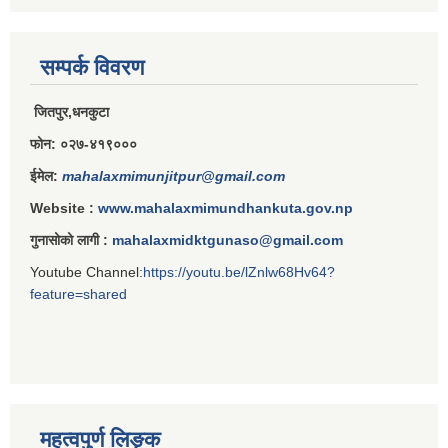
राजपत्राङ्कित निजामती कर्मचारीको निमित्त बार्षिक कार्य सम्पादन मूल्याङ्कन फारम( रा.प तृतिय श्रेणीका लागी)
सम्पर्क विवरण
जितपुर,धनकुटा
राजपत्र अनङ्कित तथा श्रेणी विहिन निजामती कर्मचारीको लागी कार्यसम्पादन फारम ।
फोन: ०२७-४१९०००
ईमेल:
mahalaxmimunjitpur@gmail.com
Website :
www.mahalaxmimundhankuta.gov.np
गुनासोको लागी :
mahalaxmidktgunaso@gmail.com
Youtube Channel:
https://youtu.be/lZnlw68Hv64?
feature=shared
महत्वपुर्ण लिङ्क