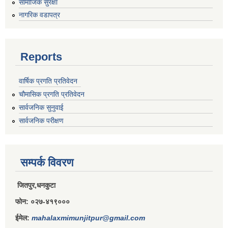
सामाजिक सुरक्षा
राजपत्राङ्कित निजामती कर्मचारीको निमित्त बार्षिक कार्य सम्पादन मूल्याङ्कन फारम( रा.प तृतिय श्रेणीका लागी)
नागरिक वडापत्र
Reports
राजपत्र अनङ्कित तथा श्रेणी विहिन निजामती कर्मचारीको लागी कार्यसम्पादन फारम ।
वार्षिक प्रगति प्रतिवेदन
चौमासिक प्रगति प्रतिवेदन
सार्वजनिक सुनुवाई
सार्वजनिक परीक्षण
सम्पर्क विवरण
जितपुर,धनकुटा
फोन: ०२७-४१९०००
ईमेल:
mahalaxmimunjitpur@gmail.com