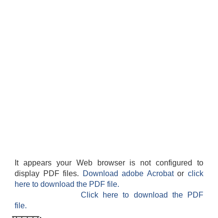
राजपत्राङ्कित निजामती कर्मचारीको निमित्त बार्षिक कार्य सम्पादन मूल्याङ्कन फारम( रा.प तृतिय श्रेणीका लागी)
राजपत्र अनङ्कित तथा श्रेणी विहिन निजामती कर्मचारीको लागी कार्यसम्पादन फारम ।
It appears your Web browser is not configured to
display PDF files.
Download adobe Acrobat
or
click
here to download the PDF file.
Click here to download the PDF
file.