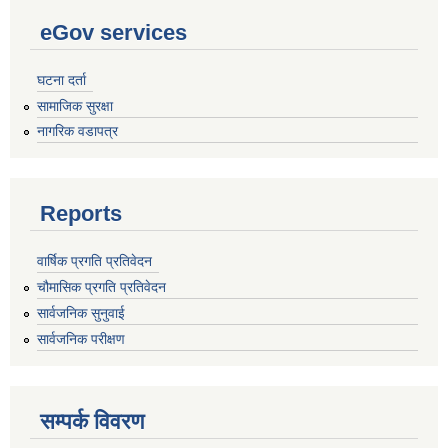
राजपत्राङ्कित निजामती कर्मचारीको निमित्त बार्षिक कार्य सम्पादन मूल्याङ्कन फारम( रा.प तृतिय श्रेणीका लागी)
eGov services
घटना दर्ता
सामाजिक सुरक्षा
नागरिक वडापत्र
राजपत्र अनङ्कित तथा श्रेणी विहिन निजामती कर्मचारीको लागी कार्यसम्पादन फारम ।
Reports
वार्षिक प्रगति प्रतिवेदन
चौमासिक प्रगति प्रतिवेदन
सार्वजनिक सुनुवाई
सार्वजनिक परीक्षण
सम्पर्क विवरण