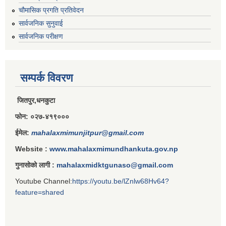
चौमासिक प्रगति प्रतिवेदन
राजपत्राङ्कित निजामती कर्मचारीको निमित्त बार्षिक कार्य सम्पादन मूल्याङ्कन फारम( रा.प तृतिय श्रेणीका लागी)
सार्वजनिक सुनुवाई
सार्वजनिक परीक्षण
राजपत्र अनङ्कित तथा श्रेणी विहिन निजामती कर्मचारीको लागी कार्यसम्पादन फारम ।
सम्पर्क विवरण
जितपुर,धनकुटा
फोन: ०२७-४१९०००
ईमेल:
mahalaxmimunjitpur@gmail.com
Website :
www.mahalaxmimundhankuta.gov.np
गुनासोको लागी :
mahalaxmidktgunaso@gmail.com
Youtube Channel:
https://youtu.be/lZnlw68Hv64?
feature=shared