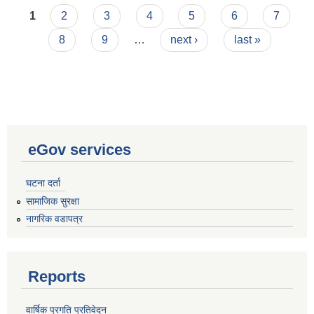
Pages
पेश गर्ने सम्बन्धमा।
1
2
3
4
5
6
7
8
9
…
next ›
last »
eGov services
घटना दर्ता
सामाजिक सुरक्षा
नागरिक वडापत्र
Reports
वार्षिक प्रगति प्रतिवेदन