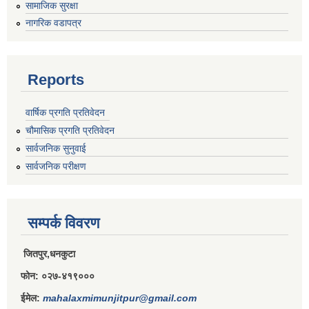
सामाजिक सुरक्षा
राजपत्राङ्कित निजामती कर्मचारीको निमित्त बार्षिक कार्य सम्पादन मूल्याङ्कन फारम( रा.प तृतिय श्रेणीका लागी)
नागरिक वडापत्र
Reports
राजपत्र अनङ्कित तथा श्रेणी विहिन निजामती कर्मचारीको लागी कार्यसम्पादन फारम ।
वार्षिक प्रगति प्रतिवेदन
चौमासिक प्रगति प्रतिवेदन
सार्वजनिक सुनुवाई
सार्वजनिक परीक्षण
सम्पर्क विवरण
जितपुर,धनकुटा
फोन: ०२७-४१९०००
ईमेल:
mahalaxmimunjitpur@gmail.com